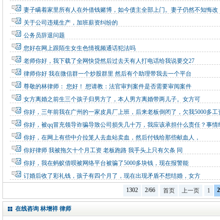
妻子瞒着家里所有人在外借钱赌博，如今债主全部上门。妻子仍然不知悔改
关于公司违规生产，加班薪资纠纷的
公务员辞退问题
您好在网上跟陌生女生色情视频通话犯法吗
老师你好，我下载了全网快贷然后过去天有人打电话给我说要交27
律师你好 我在微信群一个炒股群里 然后有个助理带我去一个平台
尊敬的林律师： 您好！ 想请教：法官审判案件是否需要审阅案件
女方离婚之前生三个孩子归男方了，本人男方离婚带两儿子。女方可
你好，三年前我在广州的一家皮具厂上班，后来老板倒闭了，欠我5000多工
你好，被qq冒充领导诈骗导致公司损失几十万，我应该承担什么责任？事情
你好，在网上有些中介拉笼人去血站卖血，然后付钱给那些献血人，
你好律师 我被拖欠十个月工资 老板跑路 我手头上只有欠条 同
你好，我在蚂蚁借呗被网络平台被骗了5000多块钱，现在报警能
订婚后收了彩礼钱，孩子有四个月了，现在出现矛盾不想结婚，女方
1302
2/66
2
首页
上一页
1
在线咨询 林增祥 律师