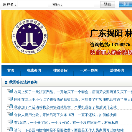
注册
用户名：
密码：
广东揭阳 
咨询热线: 13798576
首页
在线咨询
律师介绍
一对一咨询
法律咨询
我回答的法律咨询
在网上买了一天祛斑产品，一开始买了一个套盒，后面又说要疏通又买了一套花
刚刚在网上不小心点了酱香酒的抽奖活动，不想要了打客服电话打通了没人
我参加了个活动叫我交48块钱就能拿一个手机我交了然后说什么就
合伙人挪用公款，开除后写了欠条16万，一直不还钱，如何解决问
有2兄弟，一个分了家，一个没分家，有一个没在家多年，村长私自
请问一下公园内摆地摊是不是要收费？而且是工作人员家属可以摆地摊