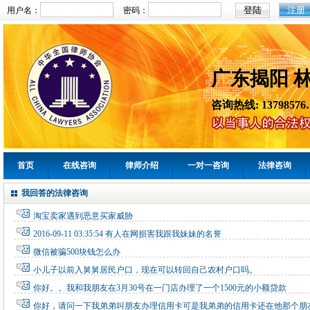
注册
用户名：
密码：
广东揭阳 
咨询热线: 13798576
首页
在线咨询
律师介绍
一对一咨询
法律咨询
我回答的法律咨询
淘宝卖家遇到恶意买家威胁
2016-09-11 03:35:54 有人在网损害我跟我妹妹的名誉
微信被骗500块钱怎么办
小儿子以前入舅舅居民户口，现在可以转回自己农村户口吗。
你好。。我和我朋友在3月30号在一门店办理了一个1500元的小额贷款
你好，请问一下我弟弟叫朋友办理信用卡可是我弟弟的信用卡还在他那个朋