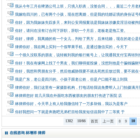
我从今年三月在啤酒公司上班，只填入职表，没签合同，，，最近二个月老
我嫁给四川的，已有两个小孩，现在想离婚，但是我的结婚证填的身份证号
你好，因为我妹妹失踪多天，来到公安局报案说是我妹妹涉嫌卖淫活动被拘
你好，请问在没有订合同下辞职，辞职一个月后，老板老是拖工资。
你好，律师，我离婚的有一个女儿，判给了男方，后来结婚，现在的老公是
律师你好，我在网上买到一个假苹果手机，是通过微信买的，今天下
一个很久没联系的朋友，说转账到我的银行账号上，让我通我支付宝再转到
你好！我在有缘网上找了个男友，我们聊得挺投缘，没想到他是个骗钱骗财
你好，我想和男朋友分手，然后他威胁我要不就去死然后放过我，要不就在
我是广东，老公是四川的。小孩子跟老公姓，但是户口能不能上到我
律师你好，我们这里有一家摄影机构，打电话给我说免费帮人上门拍摄满月
林律师您好 前几天我在外面吃东西被朋友的朋友打伤进了医院 店
林律师你好，今天早上有人给我微信转了一万多块钱，我以为是客户
你好我想问一下就是奔跑吧兄弟栏目给我发短信说我中了二等奖 于
1302
10/66
10
首页
上一页
8
9
在线咨询 林增祥 律师