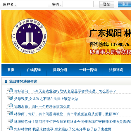
注册
用户名：
密码：
广东揭阳 
咨询热线: 13798576
首页
在线咨询
律师介绍
一对一咨询
法律咨询
我回答的法律咨询
你好请问一下今天去农业银行取钱'老是显示密码错误。怎么回事？
父母残疾,女儿置之不理在法律上该怎么做
我想离婚，请问一个程序应该怎么走
林律师，你好，有个问题请教您，有个亲戚犯盗窃从犯罪，数额3800
林律师你好！请问还于佰仟金融逾期终止合同催收现在寄律师函催收是真的
您好林律师 我是未婚先孕 后来跟孩子父亲分手 孩子孩子出生两