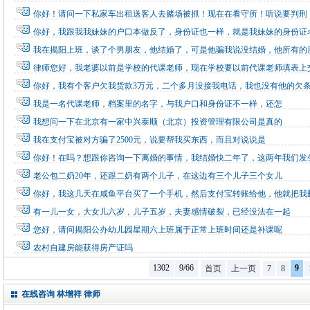
你好！请问一下私家车出租送客人去赌场被抓！现在在看守所！听说要判刑
你好，我跟我我妹妹的户口本做反了，身份证也一样，就是我妹妹的身份证
我在揭阳上班，谈了个男朋友，他结婚了，可是他骗我说没结婚，他所有的
律师您好，我老婆以前是学校的代课老师，现在学校要以前代课老师填表上
你好，我有个客户欠我货款3万元，二个多月没接我电话，我也没有他的欠
我是一名代课老师，档案里的名字，与我户口和身份证不一样，还怎
我想问一下在北京有一家中兴泰顺（北京）投资管理有限公司是真的
我在支付宝被对方骗了2500元，说要帮我买东西，而且对说说是
你好！在吗？想跟你咨询一下离婚的事情，我结婚快二年了，这两年我们发
老公包二奶20年，还跟二奶有两个儿子，在这边有三个儿子三个女儿
你好，我这几天在咸鱼平台买了一个手机，然后支付宝转账给他，他就把我
有一儿一女，大女儿六岁，儿子五岁，夫妻感情破裂，已经没法在一起
您好，请问揭阳公办幼儿园星期六上班属于正常上班时间还是补课呢
农村自建房能获得房产证吗
1302
9/66
9
首页
上一页
7
8
在线咨询 林增祥 律师